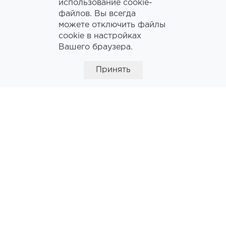
использование cookie-
О нас
Магазины
файлов. Вы всегда
Номера
можете отключить файлы
Новости
cookie в настройках
Мероприятия
Вашего браузера.
Вакансии
Рестораны
Контакты
Принять
Спорт центр
Парковка
Аренда
Будь в курсе последних новостей!
ПОДПИСАТЬСЯ
Даю согласие на обработку
персональных
данных