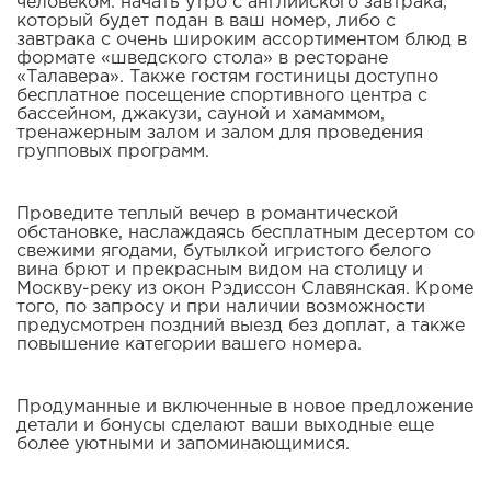
человеком: начать утро с английского завтрака,
который будет подан в ваш номер, либо с
завтрака с очень широким ассортиментом блюд в
формате «шведского стола» в ресторане
«Талавера». Также гостям гостиницы доступно
бесплатное посещение спортивного центра с
бассейном, джакузи, сауной и хамаммом,
тренажерным залом и залом для проведения
групповых программ.
Проведите теплый вечер в романтической
обстановке, наслаждаясь бесплатным десертом со
свежими ягодами, бутылкой игристого белого
вина брют и прекрасным видом на столицу и
Москву-реку из окон Рэдиссон Славянская. Кроме
того, по запросу и при наличии возможности
предусмотрен поздний выезд без доплат, а также
повышение категории вашего номера.
Продуманные и включенные в новое предложение
детали и бонусы сделают ваши выходные еще
более уютными и запоминающимися.