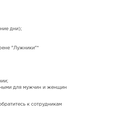
ние дни);
рене "Лужники"*
нии;
льными для мужчин и женщин
обратитесь к сотрудникам