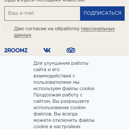
Будь в курсе последних новостей!
ПОДПИСАТЬСЯ
Даю согласие на обработку
персональных
данных
Для улучшения работы
сайта и его
взаимодействия с
пользователями мы
используем файлы cookie.
Продолжая работу с
ООО «Славянская» ИНН 7730001183, ОГРН 1027739155620
сайтом, Вы разрешаете
footer_category_hotel
Аккредитованная организация, осуществляющая классификацию
использование cookie-
гостиниц: ООО "Отель Эксперт - РУС", ИНН 7714419576
файлов. Вы всегда
Свидетельство об аккредитации: 77/АА-105/89-2024 от 13 августа 2024г.
можете отключить файлы
Политика конфиденциальности
Положение об обработке ПД
cookie в настройках